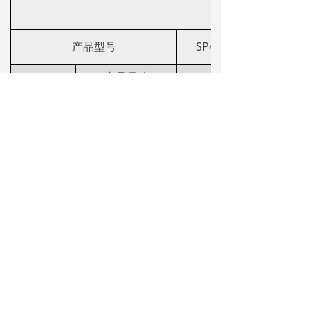
产品型号
SP48100M
产品尺寸
W*D*H(mm)
重量（kg)
系统规格
20
不含整流器
整流模块
2*50A（MAX)