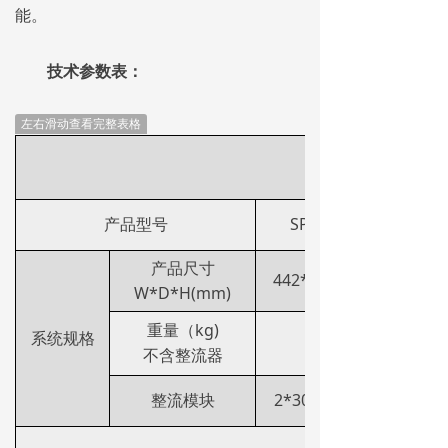
能。
技术参数表：
左右滑动查看完整表格
产品型号
SP4860M
产品尺寸
442*255*86.1
W*D*H(mm)
重量（kg)
系统规格
10
不含整流器
整流模块
2*30A（MAX)